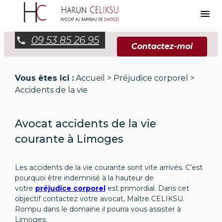
Panneau de gestion des cookies
menu
09 53 85 26 95
Contactez-moi
Vous êtes ici :
Accueil
>
Préjudice corporel
>
Accidents de la vie
Avocat accidents de la vie
courante à Limoges
Les accidents de la vie courante sont vite arrivés. C’est
pourquoi être indemnisé à la hauteur de
votre
préjudice corporel
est primordial. Dans cet
objectif contactez votre avocat, Maître CELIKSU.
Rompu dans le domaine il pourra vous assister à
Limoges.