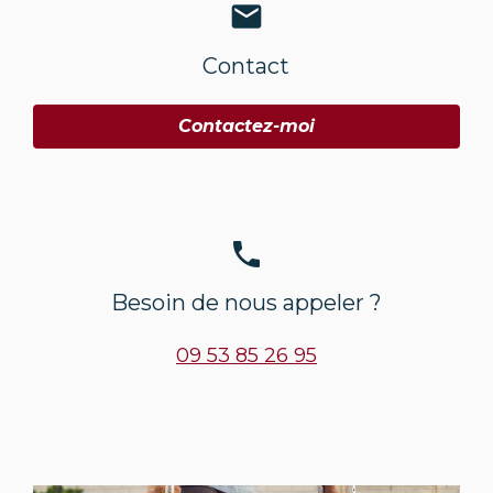
mail
Contact
Contactez-moi
phone
Besoin de nous appeler ?
09 53 85 26 95