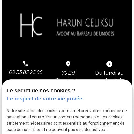
09 53 85 26 95
75 Bd
Du lundi au
Gambetta,
vendredi de
87000 Limoges
9h à 12h et
Le secret de nos cookies ?
de 14h à 18h
Le respect de votre vie privée
Notre site utilise des cookies pour améliorer votre expérience de
navigation et vous offrir un contenu personnalisé. Les cookies
strictement nécessaires sont essentiels au fonctionnement de
SIRET :
base de notre site et ne peuvent pas être désactivés.
53948457600027