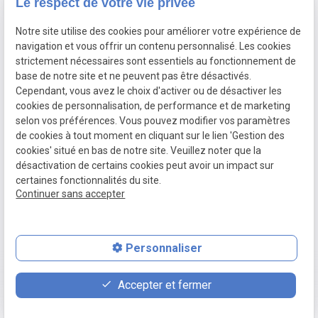
Le respect de votre vie privée
Notre site utilise des cookies pour améliorer votre expérience de
navigation et vous offrir un contenu personnalisé. Les cookies
strictement nécessaires sont essentiels au fonctionnement de
SIRET :
base de notre site et ne peuvent pas être désactivés.
53948457600027
Cependant, vous avez le choix d'activer ou de désactiver les
Mentions légales
cookies de personnalisation, de performance et de marketing
selon vos préférences. Vous pouvez modifier vos paramètres
Politique de
de cookies à tout moment en cliquant sur le lien 'Gestion des
confidentialité
cookies' situé en bas de notre site. Veuillez noter que la
désactivation de certains cookies peut avoir un impact sur
Plan
Gestion
certaines fonctionnalités du site.
du site
des
Continuer sans accepter
cookies
Personnaliser
place
contact_page
phone
Accepter et fermer
Plan d'accès
Contact
09 53 85 26 95